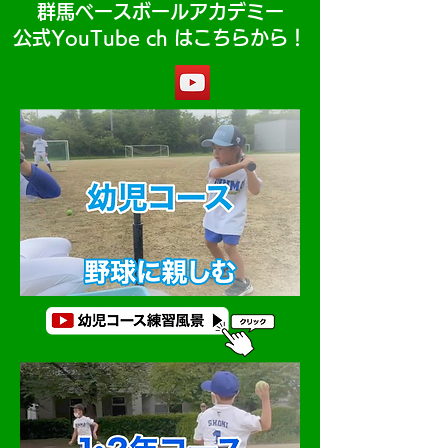
​群馬ベースボールアカデミー
公式YouTube ch はこちらから！