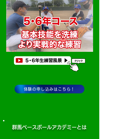
体験の申し込みはこちら！
群馬ベースボールアカデミーとは