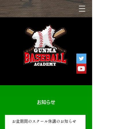
お知らせ
お盆期間のスクール休講のお知らせ