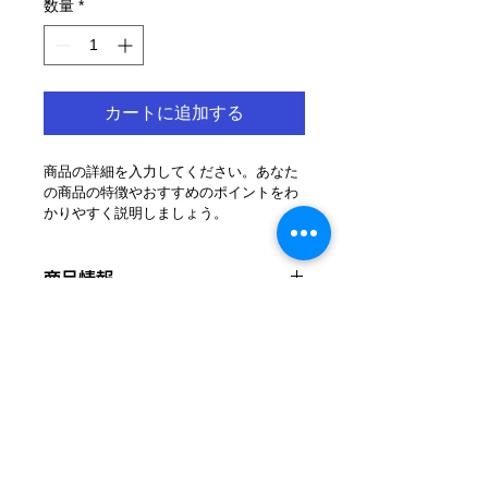
数量
*
カートに追加する
商品の詳細を入力してください。あなた
の商品の特徴やおすすめのポイントをわ
かりやすく説明しましょう。
商品情報
商品の詳細を入力してください。サイ
返品・返金ポリシー
ズ、素材、取扱説明に加え、商品の特
徴やおすすめのポイントなどを説明し
返品・返金規約を入力してください。
ましょう。
商品の配送について
商品にご満足いただけなかった場合の
返品・返金ポリシーと手順を説明しま
配送地域、料金、所要時間、梱包な
しょう。規約の内容を明確にすること
ど、商品の配送に関する情報を入力し
で、お客様の信頼を獲得し、安心して
てください。配送情報を明確にするこ