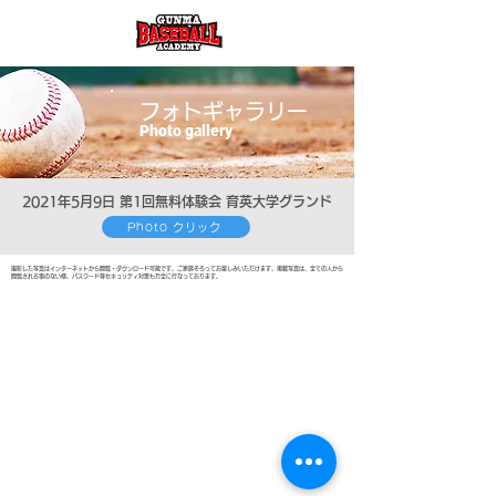
フォトギャラリー
Photo gallery
2021年5月9日 第1
回無料体験会 育英大学グランド
Photo クリック
撮影した写真はインターネットから閲覧・ダウンロード可能です。ご家族そろってお楽しみいただけます。
掲載写真は、全ての人から
閲覧される事のない様、パスワード等セキュリティ対策も万全に行なっております。
opyright© 2021 Gunma Baseball Academy. All Rights Reserved.